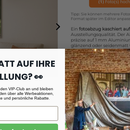
(1)
Foto(s) hoch
Tipp: Sie können mehrere Foto
Format später im Editor anpas
Ein
fotoabzug kaschiert a
Ausstellungsqualität. Der
präzise auf 1 mm Aluminiu
glänzend oder seidenmatt v
scheinbar schwebend 1,5 c
Aufhängesysteme.
ATT AUF IHRE
Seit über 20 Jahren perfekt
Fachlabortechnik, die von 
LLUNG? 👀
weltweit wegen ihrer Schär
Unternehmen mit hohem An
e
langlebige Präsentation.
 den VIP-Club an und bleiben
den über alle Werbeaktionen,
Bitte beachten Sie: Forma
e und persönliche Rabatte.
Transportkosten nach Deut
Interesse an Sondergrößen 
Ein
fotoabzug kaschiert a
zzgl. Versandkosten. Holen S