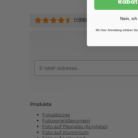
Rabat
Nein, ich
(+
9160
)
Mit Ihrer Anmeldung erklären Sie
Abonnieren Si
Email
Produkte
Fotoabzüge
Fotovergrößerungen
Foto auf Plexiglas (Acrylglas)
Foto auf Aluminium