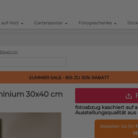
 auf Holz
Gartenposter
Fotogeschenke
Stic
30x40 cm
SUMMER SALE - BIS ZU 30% RABATT
uminium 30x40 cm
F
fotoabzug kaschiert auf
Ausstellungsqualität au
Bestellen Sie Ihr
f
3