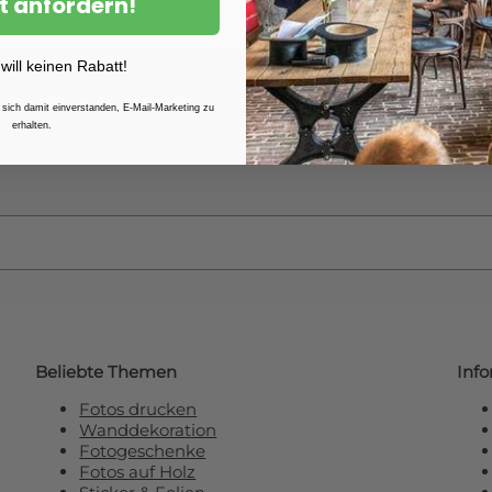
t anfordern!
Zuhause – oder präsentiere
Niveau, das bleibenden Eind
 will keinen Rabatt!
 sich damit einverstanden, E-Mail-Marketing zu
erhalten.
e unseren Newsletter und erhalten Sie
R
Beliebte Themen
Inf
Fotos drucken
Wanddekoration
Fotogeschenke
Fotos auf Holz