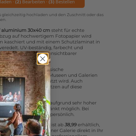
laden ·
(2)
Bearbeiten ·
(3)
Bestellen
s gleichzeitig hochladen und den Zuschnitt oder das
sen.
uf aluminium 30x40 cm
steht für echte
 Abzug auf hochwertigem Fotopapier wird
m kaschiert und mit einem Schutzlaminat in
eredelt. UV-beständig, farbecht und
m vor der Wand dank unsichtbarer
ionieren wir diese klassische
Fotografen, Künstlern, Museen und Galerien
fe und Eleganz geschätzt wird. Auch
spruch an Design setzen auf diese
te über 80×80 cm sind aufgrund sehr hoher
schland nur eingeschränkt möglich. Bei
beraten wir Sie gerne persönlich.
uf aluminium 30x40 cm
ist ab
38,99
erhältlich,
ie sich die Wirkung einer Galerie direkt in Ihr