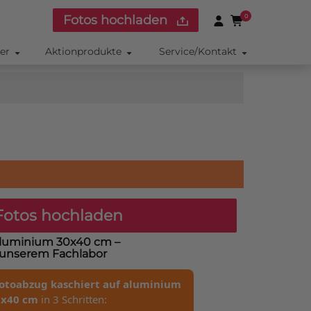
Fotos hochladen
0
ker
Aktionprodukte
Service/Kontakt
otos hochladen
 aluminium 30x40 cm
–
s unserem Fachlabor
otoabzug kaschiert auf aluminium
0x40 cm
in 3 Schritten: