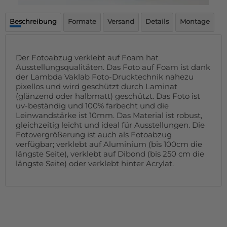
Fußmatte
Über uns
Bodenmatte
Beschreibung
Formate
Versand
Details
Montage
Lieferzeiten
Custom skateboard deck
Login
WhatsApp
Der Fotoabzug verklebt auf Foam hat
Impressum
Ausstellungsqualitäten. Das Foto auf Foam ist dank
der Lambda Vaklab Foto-Drucktechnik nahezu
pixellos und wird geschützt durch Laminat
(glänzend oder halbmatt) geschützt. Das Foto ist
uv-beständig und 100% farbecht und die
Leinwandstärke ist 10mm. Das Material ist robust,
gleichzeitig leicht und ideal für Ausstellungen. Die
Fotovergrößerung ist auch als Fotoabzug
verfügbar; verklebt auf Aluminium (bis 100cm die
längste Seite), verklebt auf Dibond (bis 250 cm die
längste Seite) oder verklebt hinter Acrylat.