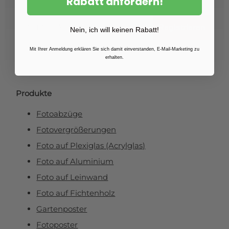
Rabatt anfordern!
Email
Registrieren
Nein, ich will keinen Rabatt!
Mit Ihrer Anmeldung erklären Sie sich damit einverstanden, E-Mail-Marketing zu
erhalten.
Produkte
Fotoabzüge
Fotovergrößerungen
Foto auf Plexiglas (Acrylglas)
Foto auf Aluminium
Foto auf Leinwand
Foto auf Fichtenholz
Gartenposter
Fotoposter