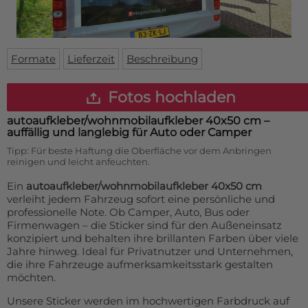
Fußmatte
Über uns
Bodenmatte
Lieferzeiten
Custom skateboard deck
Login
Formate
Lieferzeit
Beschreibung
WhatsApp
Impressum
Fotos hochladen
autoaufkleber/wohnmobilaufkleber 40x50 cm
–
auffällig und langlebig für Auto oder Camper
Tipp: Für beste Haftung die Oberfläche vor dem Anbringen
reinigen und leicht anfeuchten.
Ein
autoaufkleber/wohnmobilaufkleber 40x50 cm
verleiht jedem Fahrzeug sofort eine persönliche und
professionelle Note. Ob Camper, Auto, Bus oder
Firmenwagen – die Sticker sind für den Außeneinsatz
konzipiert und behalten ihre brillanten Farben über viele
Jahre hinweg. Ideal für Privatnutzer und Unternehmen,
die ihre Fahrzeuge aufmerksamkeitsstark gestalten
möchten.
Unsere Sticker werden im hochwertigen Farbdruck auf