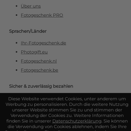
Über uns
Fotogeschenk PRO
Sprachen/Länder
Ihr-Fotogeschenk.de
Photogift.eu
Fotogeschenk.nl
Fotogeschenk.be
Sicher & zuverlässig bezahlen
Diese Website verwendet Cookies, unter anderem um
Werbung zu personalisieren. Durch die weitere Nutzung
unserer Website stimmen Sie zu und stimmen der
Verwendung der Cookies zu. Weitere Informationen
finden Sie in unserer
Datenschutzerklärung
. Sie können
die Verwendung von Cookies ablehnen, indem Sie Ihre