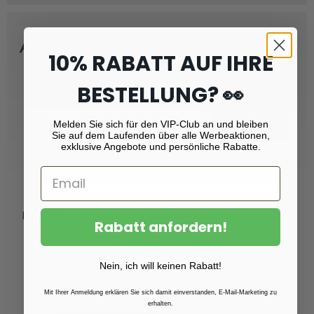
Abonnieren Sie unseren Newsletter
10% RABATT AUF IHRE
und erhalten Sie
Rabatt von 10 %!
BESTELLUNG? 👀
Email
Melden Sie sich für den VIP-Club an und bleiben
Registrieren
Sie auf dem Laufenden über alle Werbeaktionen,
exklusive Angebote und persönliche Rabatte.
Produkte
Rabatt anfordern!
Fotoabzüge
Fotovergrößerungen
Nein, ich will keinen Rabatt!
Foto auf Plexiglas (Acrylglas)
Mit Ihrer Anmeldung erklären Sie sich damit einverstanden, E-Mail-Marketing zu
erhalten.
Foto auf Aluminium