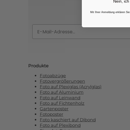
Nein, ich
Abonnieren Si
Mit Ihrer Anmeldung erklären Sie
Email
Produkte
Fotoabzüge
Fotovergrößerungen
Foto auf Plexiglas (Acrylglas)
Foto auf Aluminium
Foto auf Leinwand
Foto auf Fichtenholz
Gartenposter
Fotoposter
Foto kaschiert auf Dibond
Foto auf Plexibond