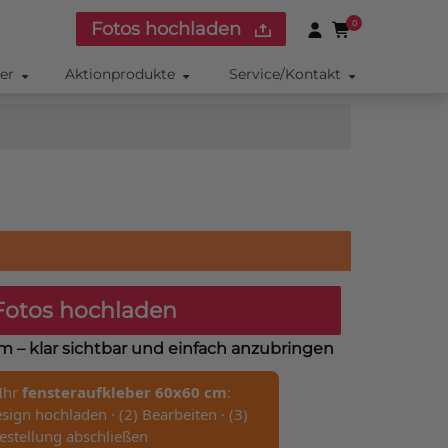
Fotos hochladen
0
ker
Aktionprodukte
Service/Kontakt
otos hochladen
cm
– klar sichtbar und einfach anzubringen
 Ihr
fensteraufkleber 60x60 cm
:
sign hochladen · (2) Bearbeiten · (3)
estellung abschließen