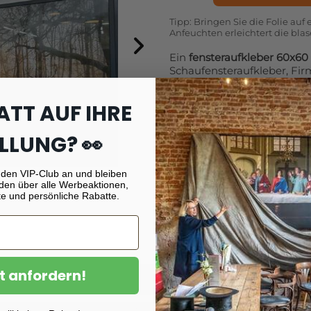
Tipp: Bringen Sie die Folie auf 
Anfeuchten erleichtert die bla
Ein
fensteraufkleber 60x60
Schaufensteraufkleber, Fir
für Fenster zu Hause oder 
ATT AUF IHRE
Standardmäßig wird die Fol
angebracht und außen gel
eine normale Variante mögl
LLUNG? 👀
Ausführung oder weißem Hi
Material ist wasserfest, UV
 den VIP-Club an und bleiben
Bei quadratischen Formate
den über alle Werbeaktionen,
e und persönliche Rabatte.
Varianten möglich – für ein
Ein
fensteraufkleber 60x60
Versandkosten. Eine kleine
jedes Fenster zum Blickfan
t anfordern!