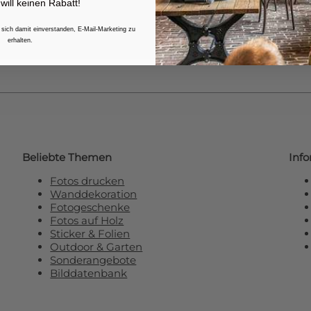
 will keinen Rabatt!
e unseren Newsletter und erhalten Sie
R
 sich damit einverstanden, E-Mail-Marketing zu
erhalten.
Beliebte Themen
Inf
Fotos drucken
Wanddekoration
Fotogeschenke
Fotos auf Holz
Sticker & Folien
Outdoor & Garten
Sonderangebote
Bilddatenbank