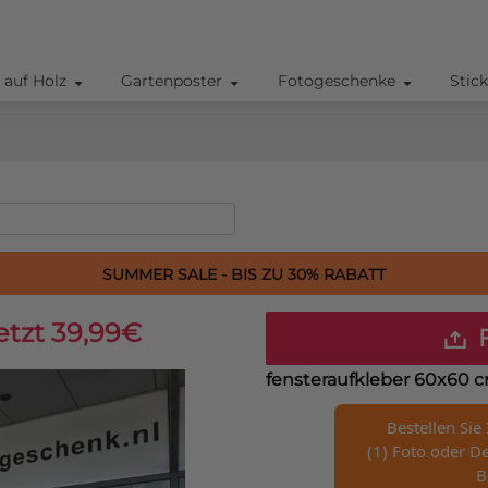
 auf Holz
Gartenposter
Fotogeschenke
Stic
SUMMER SALE - BIS ZU 30% RABATT
etzt 39,99€
F
fensteraufkleber 60x60 
Bestellen Sie
(1) Foto oder De
B