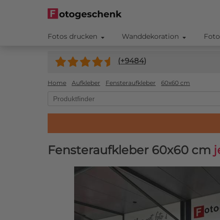
Fotos drucken
Wanddekoration
Foto
(+
9484
)
Home
Aufkleber
Fensteraufkleber
60x60 cm
Fensteraufkleber 60x60 cm
j