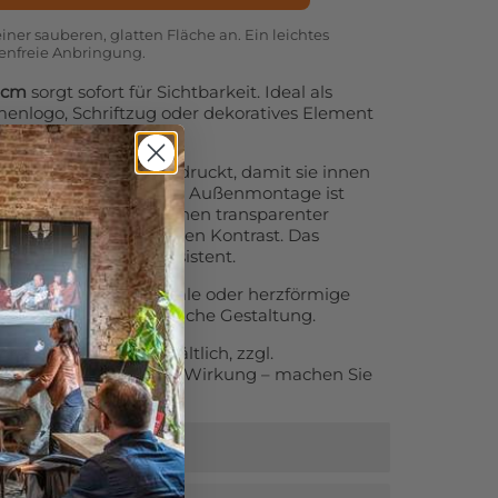
einer sauberen, glatten Fläche an. Ein leichtes
senfreie Anbringung.
 cm
sorgt sofort für Sichtbarkeit. Ideal als
menlogo, Schriftzug oder dekoratives Element
im Büro.
ie spiegelverkehrt gedruckt, damit sie innen
esen werden kann. Für Außenmontage ist
ich. Wählen Sie zwischen transparenter
ntergrund für stärkeren Kontrast. Das
-beständig und kratzresistent.
n sind auch runde, ovale oder herzförmige
e kreative und persönliche Gestaltung.
 cm
ist ab --preis-- erhältlich, zzgl.
 Investition mit großer Wirkung – machen Sie
g.