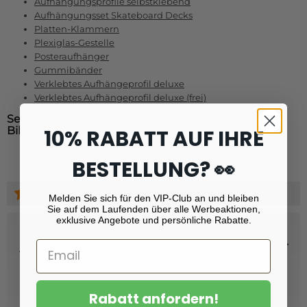
Aufhängungsprofile selbstklebend
Aufhängungsset Skateboard Decks
Platten-Klammern
Plexiglas-Gestelle
Posteraufhänger
Gummibänder
Verklebtes Aufhängeprofil deluxe
Verklebtes Aufhängeprofil deluxe (frei)
Selbstklebende Streifen: geeignet für die nächsten
Bild-Produkte
10% RABATT AUF IHRE
BESTELLUNG? 👀
Foto auf Foam
(+
9160
)
Melden Sie sich für den VIP-Club an und bleiben
Sie auf dem Laufenden über alle Werbeaktionen,
exklusive Angebote und persönliche Rabatte.
Abonnieren Sie unseren Newsletter
und erhalten Sie
Rabatt von 10 %!
Rabatt anfordern!