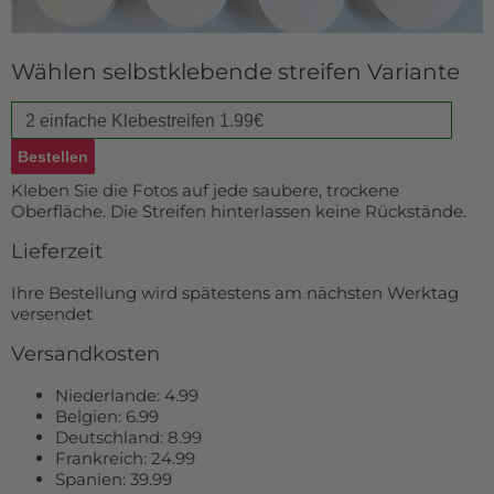
Fußmatte
Über uns
Bodenmatte
Lieferzeiten
Custom skateboard deck
Wählen selbstklebende streifen Variante
Login
WhatsApp
Impressum
Kleben Sie die Fotos auf jede saubere, trockene
Oberfläche. Die Streifen hinterlassen keine Rückstände.
Lieferzeit
Ihre Bestellung wird spätestens am nächsten Werktag
versendet
Versandkosten
Niederlande: 4.99
Belgien: 6.99
Deutschland: 8.99
Frankreich: 24.99
Spanien: 39.99