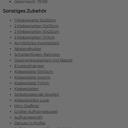
österreich: 19.99
Sonstiges Zubehör
1 Klebeplatte 10x20cm
2 Klebeplatten 10x10cm
2 Klebeplatten 10x20cm
2 Klebeplatten 7x7cm
Acrylblöcke magnetisch
Abstandhalter
Schattenfugen-Rahmen
Geschenkgutschein mit Rabatt
Einsteckhänger
Klebeplatte 10x10cm
Klebeplatte 4x4cm
Klebeplatte 7x7cm
Klebeplatten
Selbstklebende Streifen
Klebestreifen Luxe
Mini-Staffelei
Großer Aufhängebügel
Aufhängeprofil
Deluxe-U-Profile