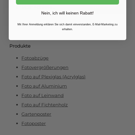
Email
Registrieren
Nein, ich will keinen Rabatt!
Mit Ihrer Anmeldung erklären Sie sich damit einverstanden, E-Mail-Marketing zu
erhalten.
Produkte
Fotoabzüge
Fotovergrößerungen
Foto auf Plexiglas (Acrylglas)
Foto auf Aluminium
Foto auf Leinwand
Foto auf Fichtenholz
Gartenposter
Fotoposter