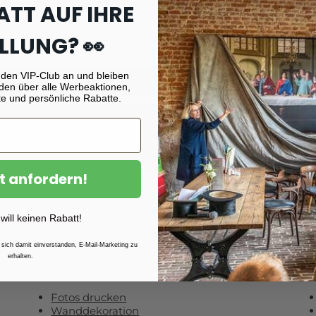
ATT AUF IHRE
ck on track within our site. If you feel you have reached thi
LLUNG? 👀
 den VIP-Club an und bleiben
den über alle Werbeaktionen,
e und persönliche Rabatte.
e unseren Newsletter und erhalten Sie
R
t anfordern!
 will keinen Rabatt!
 sich damit einverstanden, E-Mail-Marketing zu
erhalten.
Beliebte Themen
Inf
Fotos drucken
Wanddekoration