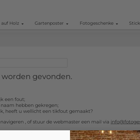
 auf Holz
Gartenposter
Fotogeschenke
Stic
t worden gevonden.
k een fout;
re naam hebben gekregen;
ijk, heeft u wellicht een tikfout gemaakt?
avigeren , of stuur de webmaster een mail via
info@fotoge
ocated on this website.