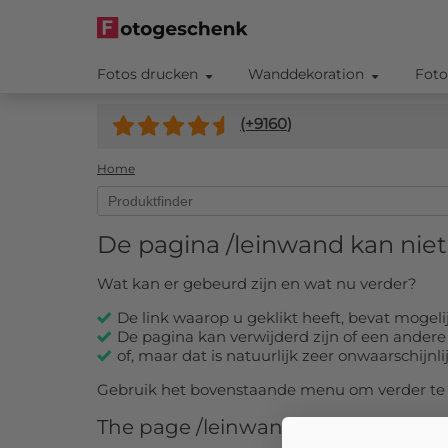
Fotos drucken
Wanddekoration
Foto
(+
9160
)
Home
De pagina
/leinwand
kan nie
Wat kan er gebeurd zijn en wat nu verder?
De link waarop u geklikt heeft, bevat mogelij
De pagina kan verwijderd zijn of een ande
of, maar dat is natuurlijk zeer onwaarschijnl
Gebruik het bovenstaande menu om verder te n
The page
/leinwand
could not be l