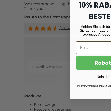
10% RAB
We recommend using the navigation bar to get ba
Thank you!
BESTE
Return to the Front Page »
Melden Sie sich für
(+
9160
)
Sie auf dem Laufen
exklusive Angebot
Abonnieren Si
Rabat
Email
Nein, ich
Mit Ihrer Anmeldung erklären Sie
Produkte
Fotoabzüge
Fotovergrößerungen