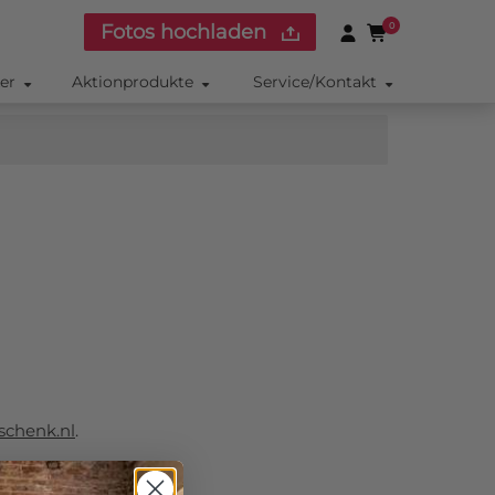
Fotos hochladen
0
ker
Aktionprodukte
Service/Kontakt
schenk.nl
.