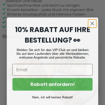
praktisch und robust
Spülmaschinenfest und leicht zu reinigen
Einzeln bestellbar – jedes Stück mit eigenem Bild
Brillante Druckqualität und intensive Farben
Verschiedene Größen und Formen zur Auswahl
Schnelle Lieferung: Versand innerhalb weniger Tage
10% RABATT AUF IHRE
Eiloption: Versand bereits am nächsten Werktag
Bestellung & Beratung
BESTELLUNG? 👀
Melden Sie sich für den VIP-Club an und bleiben
Sie auf dem Laufenden über alle Werbeaktionen,
exklusive Angebote und persönliche Rabatte.
Rabatt anfordern!
Nein, ich will keinen Rabatt!