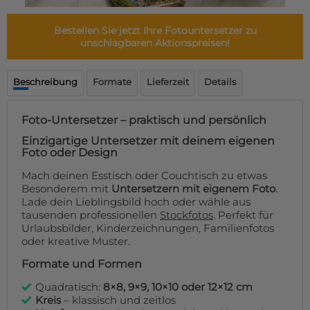
Fußmatte
Über uns
Bodenmatte
Bestellen Sie jetzt Ihre Fotountersetzer zu
Lieferzeiten
Custom skateboard deck
unschlagbaren Aktionspreisen!
Login
WhatsApp
Beschreibung
Formate
Lieferzeit
Details
Impressum
Foto-Untersetzer – praktisch und persönlich
Einzigartige Untersetzer mit deinem eigenen
Foto oder Design
Mach deinen Esstisch oder Couchtisch zu etwas
Besonderem mit
Untersetzern mit eigenem Foto
.
Lade dein Lieblingsbild hoch oder wähle aus
tausenden professionellen
Stockfotos
. Perfekt für
Urlaubsbilder, Kinderzeichnungen, Familienfotos
oder kreative Muster.
Formate und Formen
Quadratisch:
8×8, 9×9, 10×10 oder 12×12 cm
Kreis
– klassisch und zeitlos