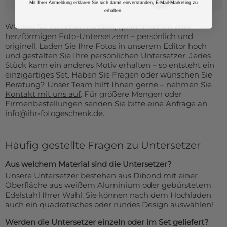
Mit Ihrer Anmeldung erklären Sie sich damit einverstanden, E-Mail-Marketing zu
erhalten.
Wählen Sie zwischen runden, quadratischen oder
herzförmigen Foto-Untersetzern – persönlich und
originell. Laden Sie Ihre Fotos in unserem Editor hoch
und gestalten Sie Ihre persönlichen Untersetzer. Jedes
Stück kann ein anderes Motiv erhalten – so entsteht ein
einzigartiges Set. Haben Sie Fragen oder wünschen Sie
Beratung? Unser Team hilft Ihnen gerne –
nehmen Sie
Kontakt mit uns auf
. Für größere Mengen oder
Firmenbestellungen senden Sie bitte eine Anfrage an
info@ihr-fotogeschenk.de
.
Häufig gestellte Fragen zu Untersetzer
Aus welchem Material sind die Untersetzer?
Unsere Untersetzer bestehen aus Dibond mit einer
Oberfläche aus weißem Aluminium oder gebürstetem
Edelstahl Ihrer Wahl. Sie können nach dem Hochladen
auch ein quadratisches oder rundes Design auswählen!
Werden die Untersetzer einzeln oder im Set geliefert?