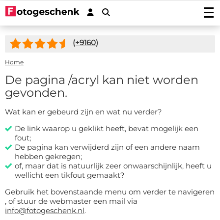
Fotos drucken
(+
9160
)
Foto drucken
Wanddekoration
Fotovergrößerung
Foto auf Acrylglas
Home
Foto auf Holz
Fotoposters
Foto auf Alu-Dibond
Foto auf Multiplex
De pagina
/acryl
kan niet worden
Gartenposter
FineArt Prints
Foto auf Forex
Foto auf Fichtenholz
gevonden.
Gartenposter (mit Ösen)
Fotogeschenke
Fotobücher
Foto auf Leinwand
Foto auf Gerüstholz
Outdoor-Leinwand auf Rahmen
Foto auf Acrylblock
Sticker
Wat kan er gebeurd zijn en wat nu verder?
Foto auf Plexibond
Fotoblock aus Holz
Fotopuzzles
Fotosticker
Kaschierte Fotos (Gallery Prints)
Aktionprodukte
Foto auf astfreiem Ayous-Holz
De link waarop u geklikt heeft, bevat mogelijk een
Fotomemory
Fotoabzug kaschiert auf Aluminium
Autoaufkleber/Wohnmobilaufkleber
fout;
Spannleinwand
Foto Memory
Foto auf Hartfaser Poster (neu!)
Service/Kontakt
Fotoabzug kaschiert auf Alu-Dibond
Placemat
De pagina kan verwijderd zijn of een andere naam
Türaufkleber
Fototapete Rollenbreite 50cm
Kinderpuzzle aus Holz
Fotoabzug kaschiert hinter Acrylglas/Plexiglas
Kontakt
hebben gekregen;
Untersetzer
Wandsticker
Tapete in einem Stück
Foto Keksdose
of, maar dat is natuurlijk zeer onwaarschijnlijk, heeft u
Angebote
Induktionsschutz mit Foto
wellicht een tikfout gemaakt?
Magnetsticker
Sechseck, Kreis, Oval oder Herz
Foto Schlüsselring
Zubehör
Küchenrückwand
Fensteraufkleber
Fotopuzzle 1000
Gebruik het bovenstaande menu om verder te navigeren
FAQ
Dartmatte
, of stuur de webmaster een mail via
Fotos in Rund
Fotogeschenk PRO
info@fotogeschenk.nl
.
Mousepad
Bilddatenbank