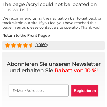
Fußmatte
The page
/acryl
could not be located on
Über uns
Bodenmatte
this website.
Lieferzeiten
Custom skateboard deck
We recommend using the navigation bar to get back on
Login
track within our site. If you feel you have reached this
WhatsApp
page in error, please contact a site operator. Thank you!
Impressum
Return to the Front Page »
(+
9160
)
Abonnieren Sie unseren Newsletter
und erhalten Sie
Rabatt von 10 %!
Email
Registrieren