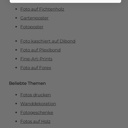
Foto auf Leinwand
Foto auf Fichtenholz
Gartenposter
Fotoposter
Foto kaschiert auf Dibond
Foto auf Plexibond
Fine-Art-Prints
Foto auf Forex
Beliebte Themen
Fotos drucken
Wanddekoration
Fotogeschenke
Fotos auf Holz