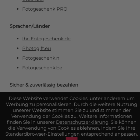
Fotogeschenk PRO
Sprachen/Länder
Ihr-Fotogeschenk.de
Photogift.eu
Fotogeschenk.nl
Fotogeschenk.be
Sicher & zuverlässig bezahlen
Diese Website verwendet Cookies, unter anderem um
Werbung zu personalisieren. Durch die weitere Nutzung
unserer Website stimmen Sie zu und stimmen der
Verwendung der Cookies zu. Weitere Informationen
finden Sie in unserer
Datenschutzerklärung
. Sie können
die Verwendung von Cookies ablehnen, indem Sie Ihre
Standardbrowser-Einstellungen entsprechend anpassen.