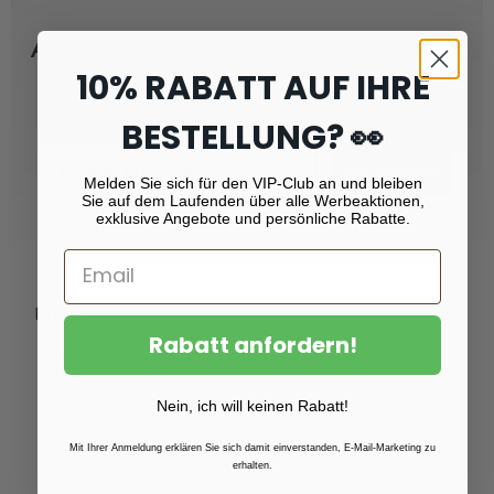
Abonnieren Sie unseren Newsletter
und erhalten Sie
Rabatt von 10 %!
10% RABATT AUF IHRE
BESTELLUNG? 👀
Email
Registrieren
Melden Sie sich für den VIP-Club an und bleiben
Sie auf dem Laufenden über alle Werbeaktionen,
exklusive Angebote und persönliche Rabatte.
Produkte
Rabatt anfordern!
Fotoabzüge
Fotovergrößerungen
Nein, ich will keinen Rabatt!
Foto auf Plexiglas (Acrylglas)
Mit Ihrer Anmeldung erklären Sie sich damit einverstanden, E-Mail-Marketing zu
Foto auf Aluminium
erhalten.