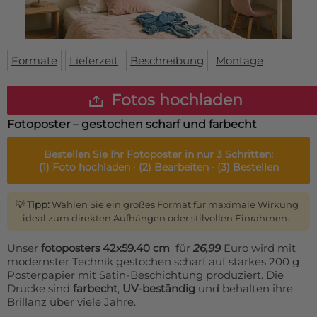
Fußmatte
Über uns
Bodenmatte
Lieferzeiten
Custom skateboard deck
Login
Formate
Lieferzeit
Beschreibung
Montage
WhatsApp
Impressum
Fotos hochladen
Fotoposter – gestochen scharf und farbecht
Bestellen Sie Ihr
Fotoposter
in nur 3 Schritten:
(1)
Foto hochladen ·
(2)
Bearbeiten ·
(3)
Bestellen
💡
Tipp:
Wählen Sie ein großes Format für maximale Wirkung
– ideal zum direkten Aufhängen oder stilvollen Einrahmen.
Unser
fotoposters 42x59.40 cm
für
26,99
Euro wird mit
modernster Technik gestochen scharf auf starkes 200 g
Posterpapier mit Satin-Beschichtung produziert. Die
Drucke sind
farbecht
,
UV-beständig
und behalten ihre
Brillanz über viele Jahre.