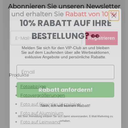
Abonnieren Sie unseren Newsletter
und erhalten Sie
Rabatt von 10 %!
10% RABATT AUF IHRE
BESTELLUNG? 👀
Email
Registrieren
Melden Sie sich für den VIP-Club an und bleiben
Sie auf dem Laufenden über alle Werbeaktionen,
exklusive Angebote und persönliche Rabatte.
Produkte
Rabatt anfordern!
Fotoabzüge
Fotovergrößerungen
Nein, ich will keinen Rabatt!
Foto auf Plexiglas (Acrylglas)
Foto auf Aluminium
Mit Ihrer Anmeldung erklären Sie sich damit einverstanden, E-Mail-Marketing zu
erhalten.
Foto auf Leinwand