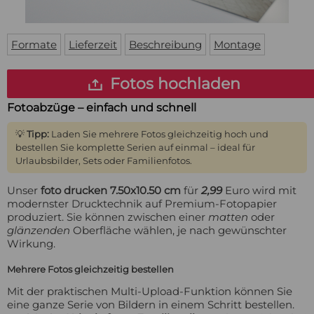
Fußmatte
Über uns
Bodenmatte
Lieferzeiten
Custom skateboard deck
Formate
Lieferzeit
Beschreibung
Montage
Login
WhatsApp
Fotos hochladen
Impressum
Fotoabzüge – einfach und schnell
💡
Tipp:
Laden Sie mehrere Fotos gleichzeitig hoch und
bestellen Sie komplette Serien auf einmal – ideal für
Urlaubsbilder, Sets oder Familienfotos.
Unser
foto drucken 7.50x10.50 cm
für
2,99
Euro wird mit
modernster Drucktechnik auf Premium-Fotopapier
produziert. Sie können zwischen einer
matten
oder
glänzenden
Oberfläche wählen, je nach gewünschter
Wirkung.
Mehrere Fotos gleichzeitig bestellen
Mit der praktischen Multi-Upload-Funktion können Sie
eine ganze Serie von Bildern in einem Schritt bestellen.