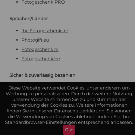
Fotogeschenk PRO
Sprachen/Länder
Ihr-Fotogeschenk.de
Photogift.eu
Fotogeschenk.nl
Fotogeschenk.be
Sicher & zuverlässig bezahlen
Diese Website verwendet Cookies, unter anderem um
Werbung zu personalisieren. Durch die weitere Nutzung
unserer Website stimmen Sie zu und stimmen der
Verwendung der Cookies zu. Weitere Informationen
finden Sie in unserer
Datenschutzerklärung
. Sie können
die Verwendung von Cookies ablehnen, indem Sie Ihre
Standardbrowser-Einstellungen entsprechend anpassen.
Gut