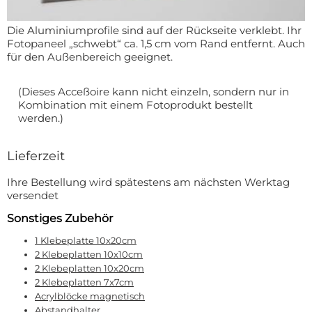
Fußmatte
Über uns
Bodenmatte
Die Aluminiumprofile sind auf der Rückseite verklebt. Ihr
Lieferzeiten
Custom skateboard deck
Fotopaneel „schwebt“ ca. 1,5 cm vom Rand entfernt. Auch
Login
für den Außenbereich geeignet.
WhatsApp
Impressum
(Dieses Acceßoire kann nicht einzeln, sondern nur in
Kombination mit einem Fotoprodukt bestellt
werden.)
Lieferzeit
Ihre Bestellung wird spätestens am nächsten Werktag
versendet
Sonstiges Zubehör
1 Klebeplatte 10x20cm
2 Klebeplatten 10x10cm
2 Klebeplatten 10x20cm
2 Klebeplatten 7x7cm
Acrylblöcke magnetisch
Abstandhalter