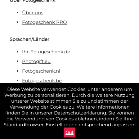
Über Fotogeschenk
Über uns
Fotogeschenk PRO
Sprachen/Länder
Ihr-Fotogeschenk.de
Photogift.eu
Fotogeschenk.nl
Fotogeschenk.be
Diese Website verwendet Cookies, unter anderem um
Werbung zu personalisieren. Durch die weitere Nutzung
Sicher & zuverlässig bezahlen
unserer Website stimmen Sie zu und stimmen der
Verwendung der Cookies zu. Weitere Informationen
finden Sie in unserer
Datenschutzerklärung
. Sie können
die Verwendung von Cookies ablehnen, indem Sie Ihre
Standardbrowser-Einstellungen entsprechend anpassen.
Gut