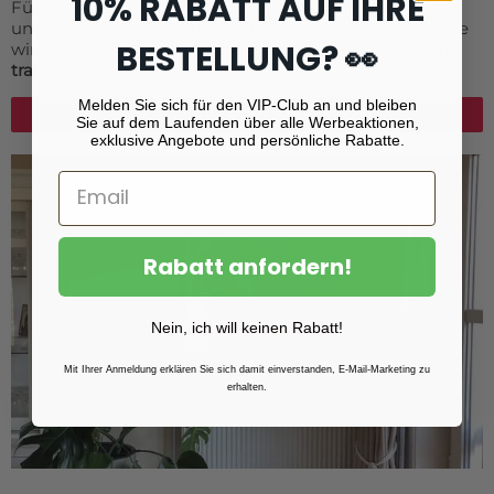
10% RABATT AUF IHRE
Für besonders große Leinwandformate empfehlen wir
unsere
Leinwand im Aluminiumrahmen
. Diese Variante
BESTELLUNG? 👀
wird als modulares System geliefert –
stabil, sicher und
transportschonend
, ideal für Großformate.
Melden Sie sich für den VIP-Club an und bleiben
Leinwand im Aluminiumrahmen
Sie auf dem Laufenden über alle Werbeaktionen,
exklusive Angebote und persönliche Rabatte.
Rabatt anfordern!
Nein, ich will keinen Rabatt!
Mit Ihrer Anmeldung erklären Sie sich damit einverstanden, E-Mail-Marketing zu
erhalten.