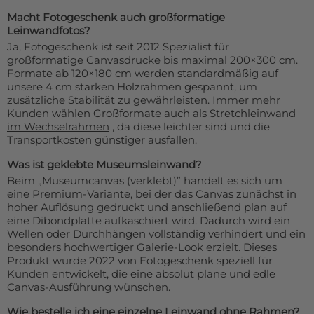
Macht Fotogeschenk auch großformatige
Leinwandfotos?
Ja, Fotogeschenk ist seit 2012 Spezialist für
großformatige Canvasdrucke bis maximal 200×300 cm.
Formate ab 120×180 cm werden standardmäßig auf
unsere 4 cm starken Holzrahmen gespannt, um
zusätzliche Stabilität zu gewährleisten. Immer mehr
Kunden wählen Großformate auch als
Stretchleinwand
im Wechselrahmen
, da diese leichter sind und die
Transportkosten günstiger ausfallen.
Was ist geklebte Museumsleinwand?
Beim „Museumcanvas (verklebt)” handelt es sich um
eine Premium-Variante, bei der das Canvas zunächst in
hoher Auflösung gedruckt und anschließend plan auf
eine Dibondplatte aufkaschiert wird. Dadurch wird ein
Wellen oder Durchhängen vollständig verhindert und ein
besonders hochwertiger Galerie-Look erzielt. Dieses
Produkt wurde 2022 von Fotogeschenk speziell für
Kunden entwickelt, die eine absolut plane und edle
Canvas-Ausführung wünschen.
Wie bestelle ich eine einzelne Leinwand ohne Rahmen?