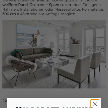
Sie einen losen Leinwanddruck — optional mit
10 cm
weißem Rand
,
Ösen
oder
Spannseilen
. Ideal für eigene
Rahmen, Installationen oder Messeauftritte. Formate bis
300 cm × 45 m
sind auf Anfrage möglich.
Großformatige Leinwand