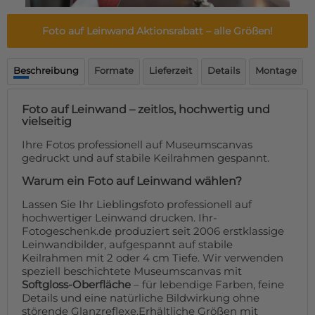
Fußmatte
Über uns
Bodenmatte
Foto auf Leinwand Aktionsrabatt
– alle Größen!
Lieferzeiten
Custom skateboard deck
Login
Beschreibung
Formate
Lieferzeit
Details
Montage
WhatsApp
Impressum
Foto auf Leinwand – zeitlos, hochwertig und
vielseitig
Ihre Fotos professionell auf Museumscanvas
gedruckt und auf stabile Keilrahmen gespannt.
Warum ein Foto auf Leinwand wählen?
Lassen Sie Ihr Lieblingsfoto professionell auf
hochwertiger Leinwand drucken. Ihr-
Fotogeschenk.de produziert seit 2006 erstklassige
Leinwandbilder, aufgespannt auf stabile
Keilrahmen mit 2 oder 4 cm Tiefe. Wir verwenden
speziell beschichtete Museumscanvas mit
Softgloss-Oberfläche
– für lebendige Farben, feine
Details und eine natürliche Bildwirkung ohne
störende Glanzreflexe.Erhältliche Größen mit