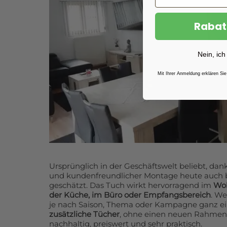
Rabat
Nein, ich
Mit Ihrer Anmeldung erklären Sie
Ursprünglich in der Geschäftswelt beliebt, dank
und kundenfreundlicher Montage heute auch 
geschätzt. Das Tuch wirkt hervorragend im
Woh
der Küche, im Büro oder Empfangsbereich
. We
je nach Saison, Thema oder Kampagne ganz ei
zusätzliche Tücher
, ohne einen neuen Rahmen 
nachhaltig, preiswert und sehr praktisch.