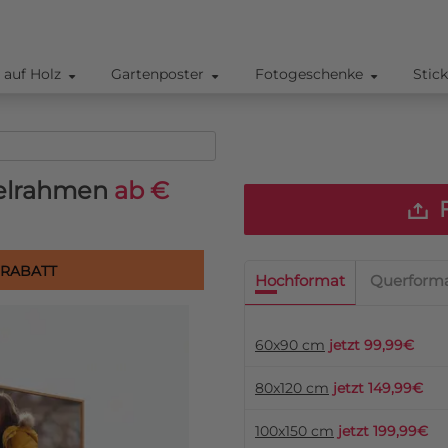
 auf Holz
Gartenposter
Fotogeschenke
Stic
elrahmen
ab €
F
 RABATT
Hochformat
Querform
60x90 cm
jetzt 99,99€
80x120 cm
jetzt 149,99€
100x150 cm
jetzt 199,99€