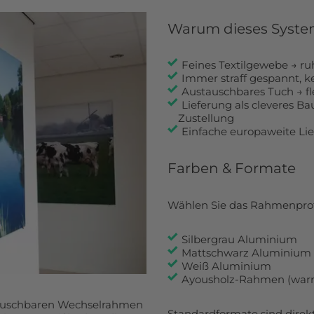
Warum dieses Syste
Feines Textilgewebe → ru
Immer straff gespannt, k
Austauschbares Tuch → fle
Lieferung als cleveres Ba
Zustellung
Einfache europaweite Lie
Farben & Formate
Wählen Sie das Rahmenprofil
Silbergrau Aluminium
Mattschwarz Aluminium
Weiß Aluminium
Ayousholz-Rahmen (warm,
tauschbaren Wechselrahmen
Standardformate sind direk