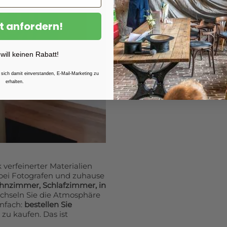
t anfordern!
 will keinen Rabatt!
 sich damit einverstanden, E-Mail-Marketing zu
erhalten.
 verfeinerter Materialien
bei Fotografen und zuhause
nzimmer, Schlafzimmer, in
chseln Sie die Atmosphäre
nfach:
bestellen Sie
zu kaufen. Das ist