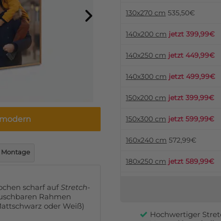
130x270 cm
535,50€
140x200 cm
jetzt 399,99€
140x250 cm
jetzt 449,99€
140x300 cm
jetzt 499,99€
150x200 cm
jetzt 399,99€
d modern
150x300 cm
jetzt 599,99€
160x240 cm
572,99€
Montage
180x250 cm
jetzt 589,99€
180x280 cm
765,99€
tochen scharf auf
Stretch-
tauschbaren Rahmen
200x300 cm
jetzt 649,99€
Mattschwarz oder Weiß)
Hochwertiger Stre