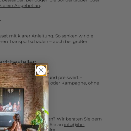
Sie ein Angebot an
.
e
uset
mit klarer Anleitung. So senken wir die
ren Transportschäden – auch bei großen
nachbestellen
ie jederzeit – schnell und preiswert –
 Sie Saison, Ausstellung oder Kampagne, ohne
 zu kaufen.
 oder Beratung?
n oder Akustikoptionen? Wir beraten Sie gern
che Projekte. Schreiben Sie an
info@ihr-
n Sie unsere
Kontaktseite
.