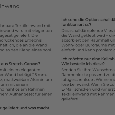
leinwand
Ich sehe die Option schalld
funktioniert es?
ehnbare Textilleinwand mit
einwand wird mit eleganten
Das schalldämpfende Vlies i
eset geliefert. Die
die Wand geklebt wird – di
indruckendes Ergebnis.
absorbiert den Raumhall und
rhältlich, die an die Wand
Wohn- oder Büroräume mit s
d so den Klang eines hohl
einfach und kann problemlo
Ich möchte nur eine Keilra
 aus Stretch-Canvas?
Wie bestelle ich diese?
 mit einem eleganten
Senden Sie Ihre Wunschmaße
der Wand beträgt 25 mm.
Rahmenleiste passend zu d
warz, mattweißem Aluminium
fotogeschenk.de
. Wir nenn
undum mit einem
lose Leinwand. Wenn Sie zuf
 und nahtlos am Rahmen
E-Mail schicken und wir erste
nem Aufhängeset für einen
Textilleinwand mit Rahmenl
geliefert!
tz geliefert und was macht