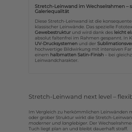
Stretch-Leinwand im Wechselrahmen – stra
Galeriequalität
Diese Stretch-Leinwand ist die konsequent
klassischer Leinwände. Das spezielle Fototext
Gewebestruktur
und wird dank des
leicht e
absolut faltenfrei im Rahmen gespannt. In
UV-Drucksystemen
und der
Sublimationsve
hochwertige Bildwirkung mit intensiven Far
einem
halbmatten Satin-Finish
– bei gleic
Leinwandcharakter.
Stretch-Leinwand next level – flexi
Im Vergleich zu herkömmlichen Leinwänden 
oder grober Struktur wirkt die Stretch-Leinwa
moderner und langlebiger
. Der Wechselrahmen sorgt für klare Linien, das
Tuch liegt plan an und bleibt dauerhaft straff.