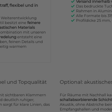
Versand innerhalb 
ff, flexibel und in
Das bedruckte Tuch
Rahmen in Alumini
Alle Formate bis 31
e Weiterentwicklung
Profildicke 25 mm
il besitzt eine
feinere
lastischen Materials
 Kombination mit unseren
redelung
entsteht eine
ben, feinen Details und
hzeitig warmem
bel und Topqualität
Optional: akustisch
mit sichtbaren Klammern
Für Räume mit Nachhall ka
nd deutlich
ruhiger,
schallabsorbierende Schicht
Akustik, ohne Abstriche bei
Empfangshallen und mode