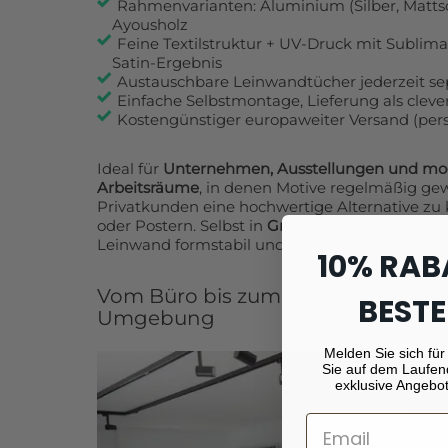
Rahmenvarianten: Aluminium (Silber, Matts
Ayousholz
Feine Textilstruktur + UV-Druck mit Sublima
Satin-Ergebnis
Austauschbare Leinwandtücher jederzeit se
Einfache Selbstmontage, Lieferung als cleve
Kostengünstiger europaweiter Versand (pers
Ideal für
Unternehmen, Ausstellungen und mo
Arbeitsräume
, in denen Motive regelmäßig gewechse
Privatkunden eine hochwertige Alternative zu
oder Postern. Selbst in
Großformaten über 100
Leinwand formstabil und perfekt gespannt.
10% RAB
Vom Büro bis zum Wohnzimmer – p
BESTE
Umgebung
Melden Sie sich für
Sie auf dem Laufen
exklusive Angebot