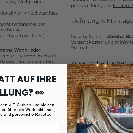
chwarz, Weiß) oder edles
grössere Mengen?
Fordern 
tionsfinish → hochwertiges
Lieferung & Montag
parat nachbestellbar
res Bauset
pektivisch weltweit)
Sie erhalten ein
cleveres Ba
Versandkosten und minimie
Formaten.
derne Wohn- oder
lt werden. Auch für
 klassischen Leinwänden
Zusätzliche Tücher 
×150 cm
bleibt die Stretch-
ATT AUF IHRE
Weitere Fototücher können S
nachbestellen. So wechseln
asst in jede
LLUNG? 👀
ein komplettes Produkt neu
Mehr Informationen
 den VIP-Club an und bleiben
den über alle Werbeaktionen,
e und persönliche Rabatte.
Fragen zu Rahmen, Formate
– für private und geschäftli
fotogeschenk.de
oder nutze