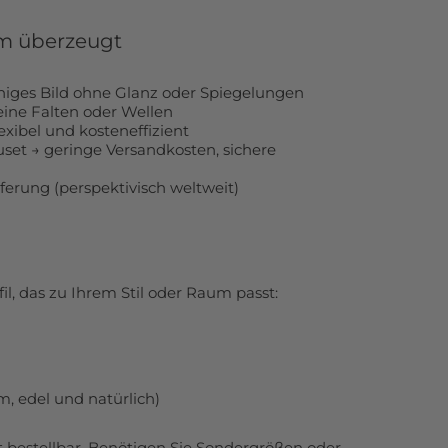
m überzeugt
higes Bild ohne Glanz oder Spiegelungen
eine Falten oder Wellen
xibel und kosteneffizient
uset → geringe Versandkosten, sichere
ferung (perspektivisch weltweit)
, das zu Ihrem Stil oder Raum passt:
 edel und natürlich)
t bestellbar. Benötigen Sie Sondergrößen oder