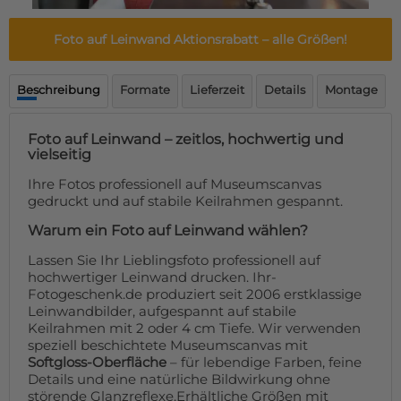
Fußmatte
Über uns
Bodenmatte
Foto auf Leinwand Aktionsrabatt
– alle Größen!
Lieferzeiten
Custom skateboard deck
Login
Beschreibung
Formate
Lieferzeit
Details
Montage
WhatsApp
Impressum
Foto auf Leinwand – zeitlos, hochwertig und
vielseitig
Ihre Fotos professionell auf Museumscanvas
gedruckt und auf stabile Keilrahmen gespannt.
Warum ein Foto auf Leinwand wählen?
Lassen Sie Ihr Lieblingsfoto professionell auf
hochwertiger Leinwand drucken. Ihr-
Fotogeschenk.de produziert seit 2006 erstklassige
Leinwandbilder, aufgespannt auf stabile
Keilrahmen mit 2 oder 4 cm Tiefe. Wir verwenden
speziell beschichtete Museumscanvas mit
Softgloss-Oberfläche
– für lebendige Farben, feine
Details und eine natürliche Bildwirkung ohne
störende Glanzreflexe.Erhältliche Größen mit