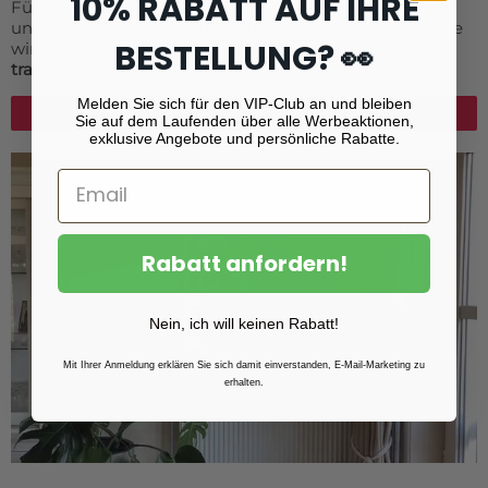
10% RABATT AUF IHRE
Für besonders große Leinwandformate empfehlen wir
unsere
Leinwand im Aluminiumrahmen
. Diese Variante
BESTELLUNG? 👀
wird als modulares System geliefert –
stabil, sicher und
transportschonend
, ideal für Großformate.
Melden Sie sich für den VIP-Club an und bleiben
Leinwand im Aluminiumrahmen
Sie auf dem Laufenden über alle Werbeaktionen,
exklusive Angebote und persönliche Rabatte.
Rabatt anfordern!
Nein, ich will keinen Rabatt!
Mit Ihrer Anmeldung erklären Sie sich damit einverstanden, E-Mail-Marketing zu
erhalten.