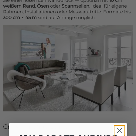
Sie einen losen Leinwanddruck — optional mit
10 cm
weißem Rand
,
Ösen
oder
Spannseilen
. Ideal für eigene
Rahmen, Installationen oder Messeauftritte. Formate bis
300 cm × 45 m
sind auf Anfrage möglich.
Großformatige Leinwand