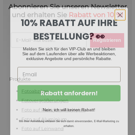
Abonnieren Sie unseren Newsletter
und erhalten Sie
Rabatt von 10 %!
10% RABATT AUF IHRE
BESTELLUNG? 👀
Email
Registrieren
Melden Sie sich für den VIP-Club an und bleiben
Sie auf dem Laufenden über alle Werbeaktionen,
exklusive Angebote und persönliche Rabatte.
Produkte
Rabatt anfordern!
Fotoabzüge
Fotovergrößerungen
Nein, ich will keinen Rabatt!
Foto auf Plexiglas (Acrylglas)
Foto auf Aluminium
Mit Ihrer Anmeldung erklären Sie sich damit einverstanden, E-Mail-Marketing zu
erhalten.
Foto auf Leinwand