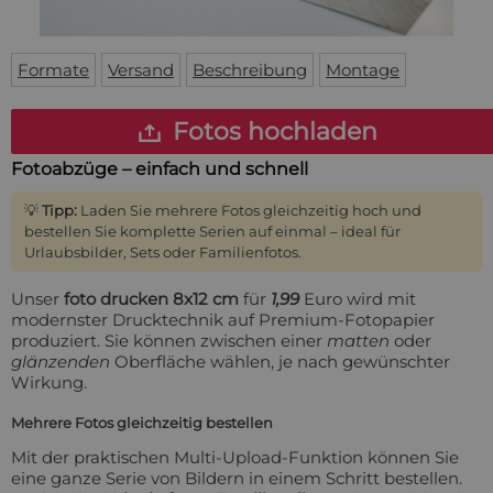
Fußmatte
Über uns
Bodenmatte
Lieferzeiten
Custom skateboard deck
Formate
Versand
Beschreibung
Montage
Login
WhatsApp
Fotos hochladen
Impressum
Fotoabzüge – einfach und schnell
💡
Tipp:
Laden Sie mehrere Fotos gleichzeitig hoch und
bestellen Sie komplette Serien auf einmal – ideal für
Urlaubsbilder, Sets oder Familienfotos.
Unser
foto drucken 8x12 cm
für
1,99
Euro wird mit
modernster Drucktechnik auf Premium-Fotopapier
produziert. Sie können zwischen einer
matten
oder
glänzenden
Oberfläche wählen, je nach gewünschter
Wirkung.
Mehrere Fotos gleichzeitig bestellen
Mit der praktischen Multi-Upload-Funktion können Sie
eine ganze Serie von Bildern in einem Schritt bestellen.