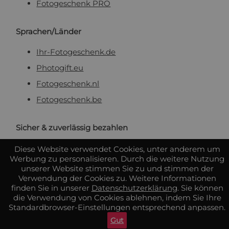
Fotogeschenk PRO
Sprachen/Länder
Ihr-Fotogeschenk.de
Photogift.eu
Fotogeschenk.nl
Fotogeschenk.be
Sicher & zuverlässig bezahlen
Diese Website verwendet Cookies, unter anderem um
Werbung zu personalisieren. Durch die weitere Nutzung
unserer Website stimmen Sie zu und stimmen der
Verwendung der Cookies zu. Weitere Informationen
finden Sie in unserer
Datenschutzerklärung
. Sie können
die Verwendung von Cookies ablehnen, indem Sie Ihre
Standardbrowser-Einstellungen entsprechend anpassen.
Gut